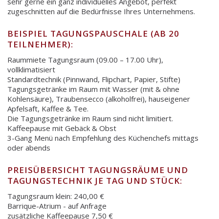
sehr gerne ein ganz individuelles Angebot, perfekt
zugeschnitten auf die Bedürfnisse Ihres Unternehmens.
BEISPIEL TAGUNGSPAUSCHALE (AB 20
TEILNEHMER):
Raummiete Tagungsraum (09.00 – 17.00 Uhr),
vollklimatisiert
Standardtechnik (Pinnwand, Flipchart, Papier, Stifte)
Tagungsgetränke im Raum mit Wasser (mit & ohne
Kohlensäure), Traubensecco (alkoholfrei), hauseigener
Apfelsaft, Kaffee & Tee.
Die Tagungsgetränke im Raum sind nicht limitiert.
Kaffeepause mit Gebäck & Obst
3-Gang Menü nach Empfehlung des Küchenchefs mittags
oder abends
PREISÜBERSICHT TAGUNGSRÄUME UND
TAGUNGSTECHNIK JE TAG UND STÜCK:
Tagungsraum klein: 240,00 €
Barrique-Atrium - auf Anfrage
zusätzliche Kaffeepause 7,50 €