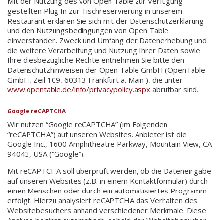
Mit der Nutzung des von Open Table zur Verfügung
gestellten Plug In zur Tischreservierung in unserem
Restaurant erklären Sie sich mit der Datenschutzerklärung
und den Nutzungsbedingungen von Open Table
einverstanden. Zweck und Umfang der Datenerhebung und
die weitere Verarbeitung und Nutzung Ihrer Daten sowie
Ihre diesbezügliche Rechte entnehmen Sie bitte den
Datenschutzhinweisen der Open Table GmbH (OpenTable
GmbH, Zeil 109, 60313 Frankfurt a. Main ), die unter
www.opentable.de/info/privacypolicy.aspx
abrufbar sind.
Google reCAPTCHA
Wir nutzen “Google reCAPTCHA” (im Folgenden
“reCAPTCHA”) auf unseren Websites. Anbieter ist die
Google Inc., 1600 Amphitheatre Parkway, Mountain View, CA
94043, USA (“Google”).
Mit reCAPTCHA soll überprüft werden, ob die Dateneingabe
auf unseren Websites (z.B. in einem Kontaktformular) durch
einen Menschen oder durch ein automatisiertes Programm
erfolgt. Hierzu analysiert reCAPTCHA das Verhalten des
Websitebesuchers anhand verschiedener Merkmale. Diese
Analyse beginnt automatisch, sobald der Websitebesucher